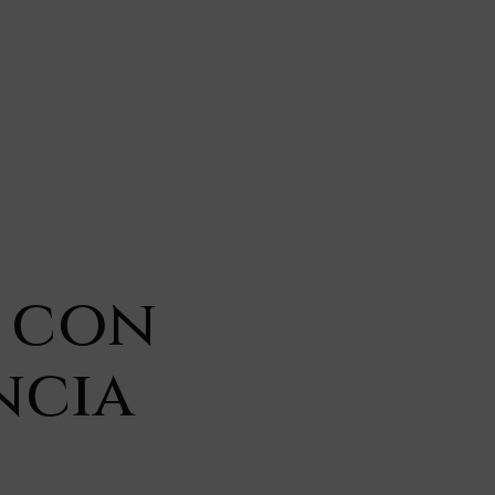
 con
ncia