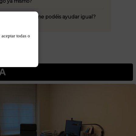
ago ya mismo?
rrada centro, ¿me podéis ayudar igual?
aceptar todas o