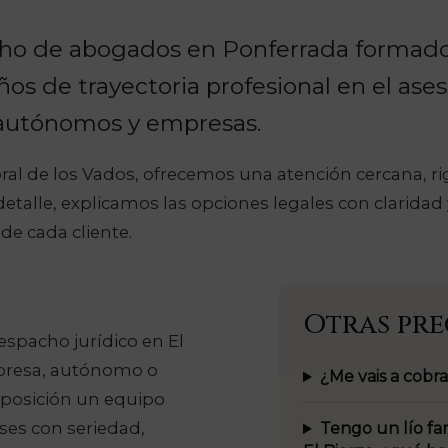
ho de abogados en Ponferrada formado
ños de trayectoria profesional en el as
, autónomos y empresas.
ral de los Vados, ofrecemos una atención cercana, ri
etalle, explicamos las opciones legales con clarida
de cada cliente.
Otras pr
spacho jurídico en El
mpresa, autónomo o
¿Me vais a cobra
sposición un equipo
eses con seriedad,
Tengo un lío fa