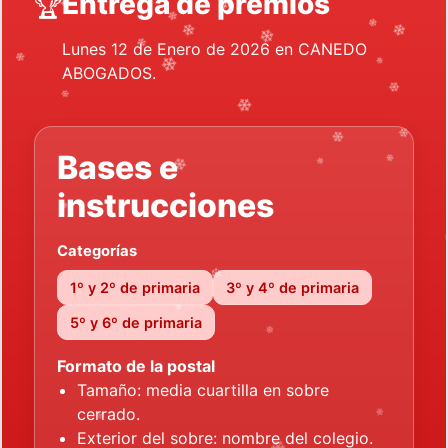
Entrega de premios
🏆
❄
❄
❄
❄
❄
Lunes 12 de Enero de 2026 en CANEDO
❄
❄
❄
❄
ABOGADOS.
❄
❄
❄
❄
❄
❄
Bases e
❄
❄
❄
❄
❄
instrucciones
❄
Categorías
1º y 2º de primaria
3º y 4º de primaria
❄
5º y 6º de primaria
❄
Formato de la postal
❄
Tamaño: media cuartilla en sobre
cerrado.
Exterior del sobre: nombre del colegio.